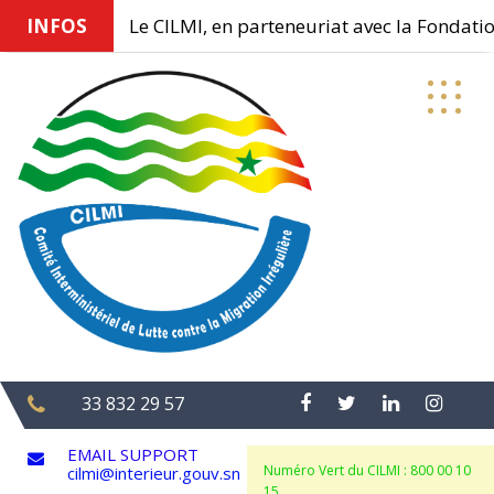
INFOS
Le CILMI, en parteneuriat avec la Fondation
Skip
to
content
33 832 29 57
EMAIL SUPPORT
Numéro Vert du CILMI : 800 00 10
cilmi@interieur.gouv.sn
15