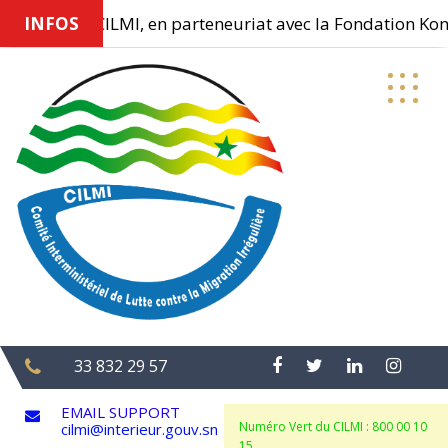
INFOS
Le CILMI, en parteneuriat avec la Fondation Konrad
Skip
to
content
33 832 29 57
EMAIL SUPPORT
Numéro Vert du CILMI : 800 00 10
cilmi@interieur.gouv.sn
15