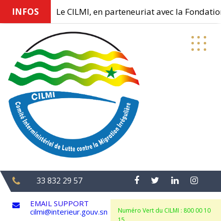
INFOS
Le CILMI, en parteneuriat avec la Fondation 
Skip
to
content
33 832 29 57
EMAIL SUPPORT
Numéro Vert du CILMI : 800 00 10
cilmi@interieur.gouv.sn
15