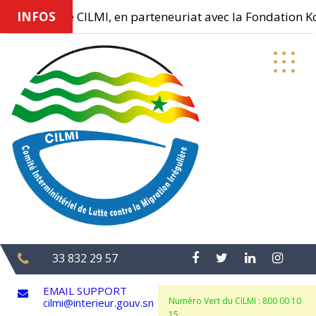
INFOS
Le CILMI, en parteneuriat avec la Fondation Konra
Skip
to
content
33 832 29 57
EMAIL SUPPORT
Numéro Vert du CILMI : 800 00 10
cilmi@interieur.gouv.sn
15